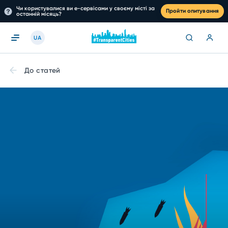
Чи користувалися ви е-сервісами у своєму місті за
Пройти опитування
останній місяць?
UA
До статей