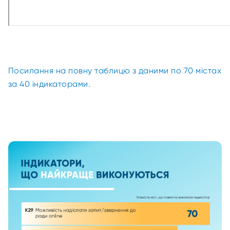
Посилання на повну таблицю з даними по 70 містах
за 40 індикаторами.