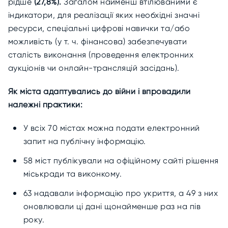
рідше
(27,8%).
Загалом найменш втілюваними є
індикатори, для реалізації яких необхідні значні
ресурси, спеціальні цифрові навички та/або
можливість (у т. ч. фінансова) забезпечувати
сталість ви
конання (проведення електронних
аукціонів чи онлайн-трансляцій засідань).
Як міста адаптувались до війни і впровадили
належні практики:
У всіх 70 містах можна подати електронний
запит на публічну інформацію.
58 міст публікували на офіційному сайті рішення
міськради та виконкому.
63 надавали інформацію про укриття, а 49 з них
оновлювали ці дані щонайменше раз на пів
року.