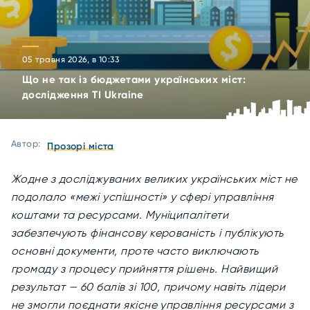
05 травня 2026, в 10:33
Що не так із бюджетами українських міст:
дослідження TI Ukraine
Автор:
Прозорі міста
Жодне з досліджуваних великих українських міст не
подолало «межі успішності» у сфері управління
коштами та ресурсами. Муніципалітети
забезпечують фінансову керованість і публікують
основні документи, проте часто виключають
громаду з процесу прийняття рішень. Найвищий
результат — 60 балів зі 100, причому навіть лідери
не змогли поєднати якісне управління ресурсами з