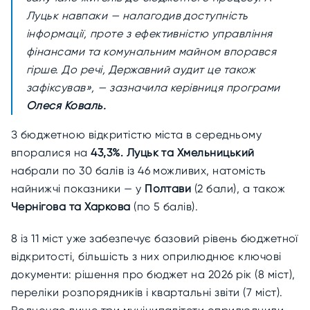
Луцьк навпаки — налагодив доступність
інформації, проте з ефективністю управління
фінансами та комунальним майном впорався
гірше. До речі, Державний аудит це також
зафіксував», — зазначила керівниця програми
Олеся Коваль.
З бюджетною відкритістю міста в середньому
впоралися на
43,3%. Луцьк та Хмельницький
набрали по 30 балів із 46 можливих, натомість
найнижчі показники — у
Полтави
(2 бали), а також
Чернігова та Харкова
(по 5 балів).
8 із 11 міст уже забезпечує базовий рівень бюджетної
відкритості, більшість з них оприлюднює ключові
документи: рішення про бюджет на 2026 рік (8 міст),
переліки розпорядників і квартальні звіти (7 міст).