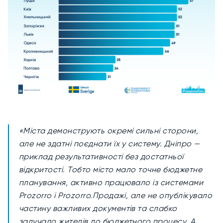
«Міста демонструють окремі сильні сторони,
але не здатні поєднати їх у систему. Дніпро —
приклад результативності без достатньої
відкритості. Тобто місто мало точне бюджетне
планування, активно працювало із системами
Prozorro і Prozorro.Продажі, але не опублікувало
частину важливих документів та слабко
залучало жителів до бюджетного процесу. А