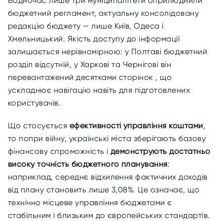
Водночас лише три муніципалітети оприлюднили
бюджетний регламент, актуальну консолідовану
редакцію бюджету — лише Київ, Одеса і
Хмельницький. Якість доступу до інформації
залишається нерівномірною: у Полтаві бюджетний
розділ відсутній, у Харкові та Чернігові він
перевантажений десятками сторінок , що
ускладнює навігацію навіть для підготовлених
користувачів.
Що стосується
ефективності управління коштами
,
то попри війну, українські міста зберігають базову
фінансову спроможність і
демонструють достатньо
високу точність бюджетного планування
:
наприклад, середнє відхилення фактичних доходів
від плану становить лише 3,08%. Це означає, що
технічно місцеве управління бюджетами є
стабільним і близьким до європейських стандартів.