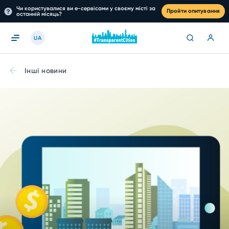
Чи користувалися ви е-сервісами у своєму місті за
Пройти опитування
останній місяць?
UA
Інші новини