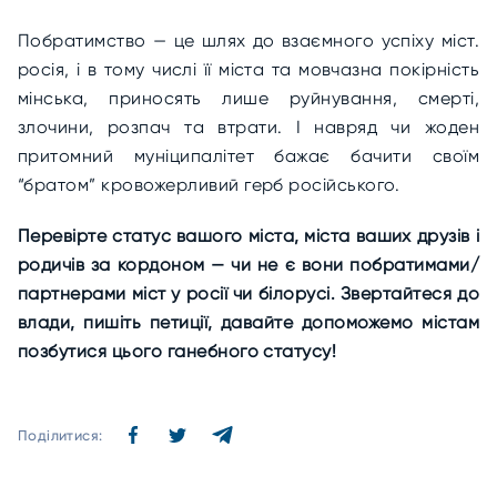
Побратимство — це шлях до взаємного успіху міст.
росія, і в тому числі її міста та мовчазна покірність
мінська, приносять лише руйнування, смерті,
злочини, розпач та втрати. І навряд чи жоден
притомний муніципалітет бажає бачити своїм
“братом” кровожерливий герб російського.
Перевірте статус вашого міста, міста ваших друзів і
родичів за кордоном — чи не є вони побратимами/
партнерами міст у росії чи білорусі. Звертайтеся до
влади, пишіть петиції, давайте допоможемо містам
позбутися цього ганебного статусу!
Поділитися: