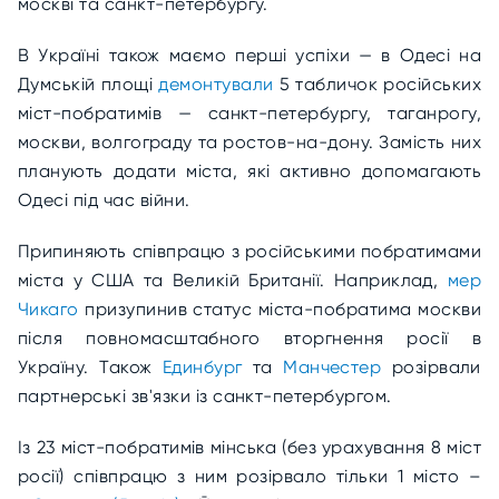
москві та санкт-петербургу.
В Україні також маємо перші успіхи — в Одесі на
Думській площі
демонтували
5 табличок російських
міст-побратимів — санкт-петербургу, таганрогу,
москви, волгограду та ростов-на-дону. Замість них
планують додати міста, які активно допомагають
Одесі під час війни.
Припиняють співпрацю з російськими побратимами
міста у США та Великій Британії. Наприклад,
мер
Чикаго
призупинив статус міста-побратима москви
після повномасштабного вторгнення росії в
Україну. Також
Единбург
та
Манчестер
розірвали
партнерські зв'язки із санкт-петербургом.
Із 23 міст-побратимів мінська (без урахування 8 міст
росії) співпрацю з ним розірвало тільки 1 місто –