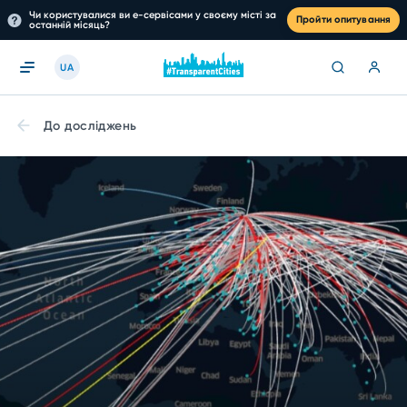
Чи користувалися ви е-сервісами у своєму місті за
Пройти опитування
останній місяць?
UA
До досліджень