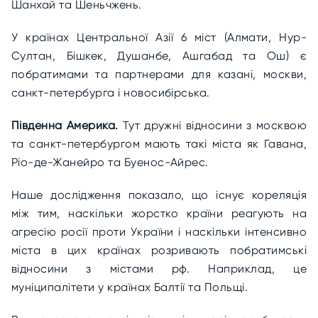
Шанхай та Шеньчжень.
У країнах Центральної Азії 6 міст (Алмати, Нур-
Султан, Бішкек, Душанбе, Ашгабад та Ош) є
побратимами та партнерами для казані, москви,
санкт-петербурга і новосибірська.
Південна Америка.
Тут дружні відносини з москвою
та санкт-петербургом мають такі міста як Гавана,
Ріо-де-Жанейро та Буенос-Айрес.
Наше дослідження показало, що існує кореляція
між тим, наскільки жорстко країни реагують на
агресію росії проти України і наскільки інтенсивно
міста в цих країнах розривають побратимські
відносини з містами рф. Наприклад, це
муніципалітети у країнах Балтії та Польщі.