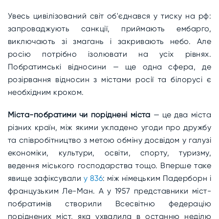
Увесь цивілізований світ об'єднався у тиску на рф:
запроваджують санкції, приймають ембарго,
виключають зі змагань і закривають небо. Але
росію потрібно ізолювати на усіх рівнях.
Побратимські відносини — ще одна сфера, де
розірвання відносин з містами росії та білорусі є
необхідним кроком.
Міста-побратими чи поріднені міста
— це два міста
різних країн, між якими укладено угоди про дружбу
та співробітництво з метою обміну досвідом у галузі
економіки, культури, освіти, спорту, туризму,
ведення міського господарства тощо. Вперше таке
явище зафіксували
у 836
: між німецьким Падерборн і
французьким Ле-Ман. А у 1957 представники міст-
побратимів створили Всесвітню федерацію
поріднених міст, яка ухвалила в останню неділю