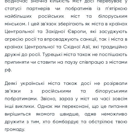
Водночас значна кількість міст досі перебуває у
статусі партнерів чи побратимів із п'ятіркою
найбільших російських міст та білоруським
мінськом. І цей зв'язок зберігають як міста в країнах
Центральної та Західної Європи, які засуджують
агресію росії та впроваджують санкції, так і міста в
країнах Центральної та Східної Азії, які традиційно
дружні до росії. Турецькі міста також не поспішають
припиняти чи ставити на паузу співпрацю з містами
рф.
Деякі українські міста також досі не розірвали
зв’язки з російськими та білоруськими
побратимами. Звісно, зараз у міст на часі зовсім
інші виклики. Однак ми переконані, що це питання
вирішиться якомога швидше, адже неможливо
дружити з тим, хто бомбардує та обстрілює твою
громаду.