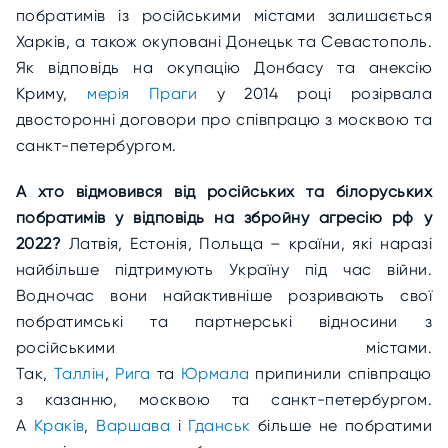
побратимів із російськими містами залишається
Харків, а також окуповані Донецьк та Севастополь.
Як відповідь на окупацію Донбасу та анексію
Криму,
мерія Праги
у 2014 році розірвала
двосторонні договори про співпрацю з москвою та
санкт-петербургом.
А хто відмовився від російських та білоруських
побратимів у відповідь на збройну агресію рф у
2022?
Латвія, Естонія, Польща – країни, які наразі
найбільше підтримують Україну під час війни.
Водночас вони найактивніше розривають свої
побратимські та партнерські відносини з
російськими містами.
Так,
Таллін
,
Рига
та
Юрмала
припинили співпрацю
з казанню, москвою та санкт-петербургом.
А
Краків
,
Варшава
і
Гданськ
більше не побратими