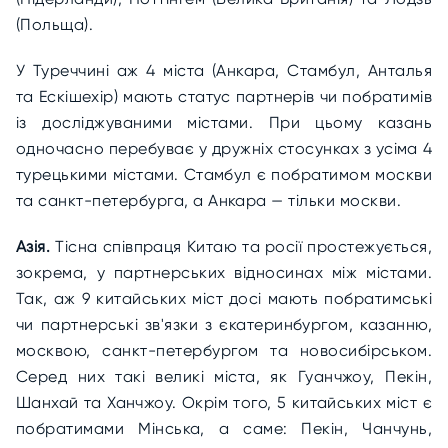
(Польща).
У Туреччині аж 4 міста (Анкара, Стамбул, Анталья
та Ескішехір) мають статус партнерів чи побратимів
із досліджуваними містами. При цьому казань
одночасно перебуває у дружніх стосунках з усіма 4
турецькими містами. Стамбул є побратимом москви
та санкт-петербурга, а Анкара — тільки москви.
Азія.
Тісна співпраця Китаю та росії простежується,
зокрема, у партнерських відносинах між містами.
Так, аж 9 китайських міст досі мають побратимські
чи партнерські зв'язки з єкатеринбургом, казанню,
москвою, санкт-петербургом та новосибірськом.
Серед них такі великі міста, як Гуанчжоу, Пекін,
Шанхай та Ханчжоу. Окрім того, 5 китайських міст є
побратимами Мінська, а саме: Пекін, Чанчунь,