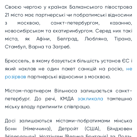
Своєю чергою у країнах Балканського півострова
21 місто має партнерські чи побратимські відносини
з москвою, санкт-петербургом, казанню,
новосибірськом та єкатиринбургом. Серед них такі
міста, як Афіни, Белград, Любляна, Тірана,
Стамбул, Варна та Загреб.
Брюссель, в якому базується більшість установ ЄС і
який наклав не один пакет санкцій на росію,
не
розірвав
партнерські відносини з москвою.
Містом-партнером Вільнюса залишається санкт-
петербург. До речі, КМДА
закликала
тамтешню
міську владу припинити співпрацю.
Досі залишаються містами-побратимами мінська
Бонн (Німеччина), Детройт (США), Ейндховен
(Нідерланди), Ноттінгем (Велика Британія) та Лодзь