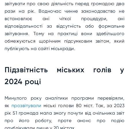
звітувати про свою діяльність перед громадою два
рази на рік. Водночас чинне законодавство не
встановлює ані чіткої процедури, ані
відповідальності за відсутність або формальне
звітування. Тому на практиці вони здебільшого
обмежуються щорічним підсумковим звітом, який
публікують на сайті міськради.
Підзвітність міських голів у
2024 році
Минулого року аналітики програми перевіряли,
як
прозвітували
міські голови 80 міст. Так, за 2023
рік 51 громада мала змогу почути від очільника звіт
про його роботу, проте анонс про подію
опублікували лише у 20 містах.