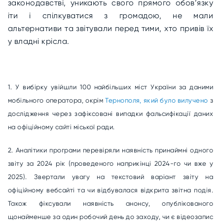
законодавстві, уникають свого прямого обов’язку
іти і спілкуватися з громадою, не мали
альтернативи та звітували перед тими, хто привів їх
у владні крісла.
1. У вибірку увійшли 100 найбільших міст України за даними
мобільного оператора, окрім
Тернополя, який було вилучено
з
дослідження через зафіксовані випадки фальсифікації даних
на офіційному сайті міської ради.
2. Аналітики програми перевіряли наявність принаймні одного
звіту за 2024 рік (проведеного наприкінці 2024-го чи вже у
2025). Звертали увагу на текстовий варіант звіту на
офіційному вебсайті та чи відбувалася відкрита звітна подія.
Також фіксували наявність анонсу, опублікованого
щонайменше за один робочий день до заходу, чи є відеозапис