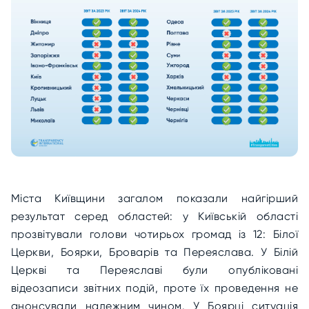
Міста Київщини загалом показали найгірший
результат серед областей: у Київській області
прозвітували голови чотирьох громад із 12: Білої
Церкви, Боярки, Броварів та Переяслава. У Білій
Церкві та Переяславі були опубліковані
відеозаписи звітних подій, проте їх проведення не
анонсували належним чином. У Боярці ситуація