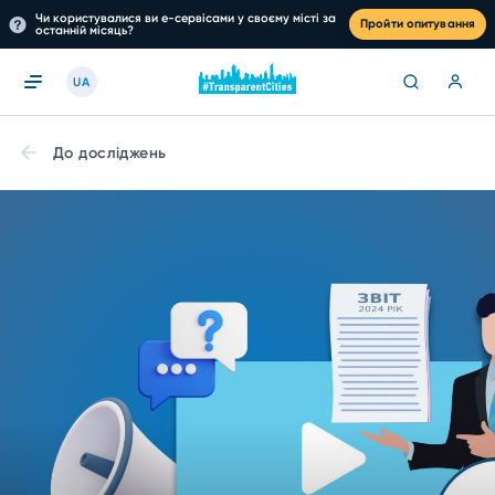
Чи користувалися ви е-сервісами у своєму місті за
Пройти опитування
останній місяць?
UA
До досліджень