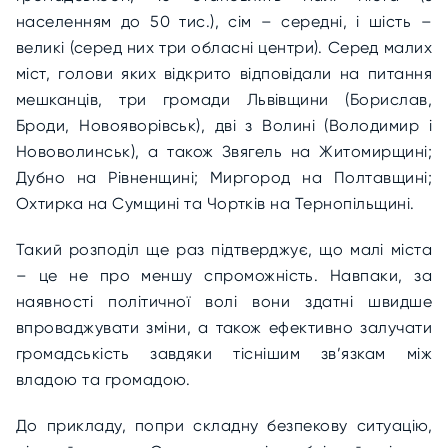
населенням до 50 тис.), сім – середні, і шість –
великі (серед них три обласні центри). Серед малих
міст, голови яких відкрито відповідали на питання
мешканців, три громади Львівщини (Борислав,
Броди, Новояворівськ), дві з Волині (Володимир і
Нововолинськ), а також Звягель на Житомирщині;
Дубно на Рівненщині; Миргород на Полтавщині;
Охтирка на Сумщині та Чортків на Тернопільщині.
Такий розподіл ще раз підтверджує, що малі міста
– це не про меншу спроможність. Навпаки, за
наявності політичної волі вони здатні швидше
впроваджувати зміни, а також ефективно залучати
громадськість завдяки тіснішим зв’язкам між
владою та громадою.
До прикладу, попри складну безпекову ситуацію,