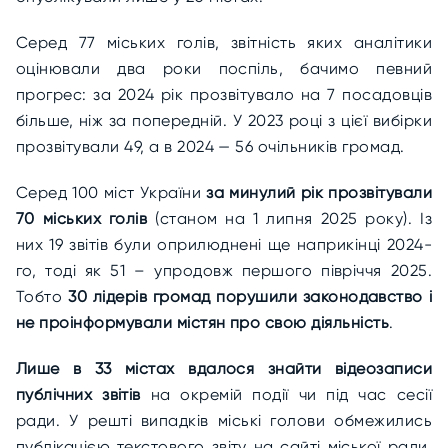
Серед 77 міських голів, звітність яких аналітики
оцінювали два роки поспіль, бачимо певний
прогрес: за 2024 рік прозвітувало на 7 посадовців
більше, ніж за попередній. У 2023 році з цієї вибірки
прозвітували 49, а в 2024 — 56 очільників громад.
Серед 100 міст України
за минулий рік прозвітували
70 міських голів
(станом на 1 липня 2025 року). Із
них 19 звітів були оприлюднені ще наприкінці 2024-
го, тоді як 51 – упродовж першого півріччя 2025.
Тобто
30 лідерів громад порушили законодавство і
не проінформували містян про свою діяльність
.
Лише в 33 містах вдалося знайти відеозаписи
публічних звітів
на окремій події чи під час сесії
ради. У решті випадків міські голови обмежились
публікацією текстового звіту на сайті міської ради,