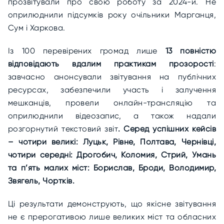
прозвітували про свою роботу за 2024-й. Не
оприлюднили підсумків року очільники Марганця,
Сум і Харкова.
Із 100 перевірених громад лише
13 повністю
відповідають вдалим практикам прозорості
:
завчасно анонсували звітування на публічних
ресурсах, забезпечили участь і залучення
мешканців, провели онлайн-трансляцію та
оприлюднили відеозапис, а також надали
розгорнутий текстовий звіт
.
Серед успішних кейсів
– чотири великі: Луцьк, Рівне, Полтава, Чернівці,
чотири середні: Дрогобич, Коломия, Стрий, Умань
та п’ять малих міст: Борислав, Броди, Володимир,
Звягель, Чортків.
Ці результати демонструють, що якісне звітування
не є прерогативою лише великих міст та обласних