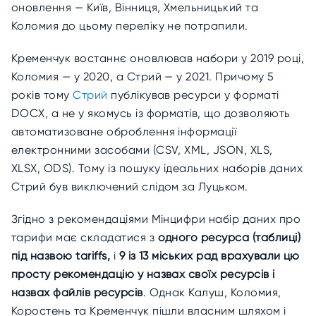
оновлення — Київ, Вінниця, Хмельницький та
Коломия до цьому переліку не потрапили.
Кременчук востаннє оновлював набори у 2019 році,
Коломия — у 2020, а Стрий — у 2021. Причому 5
років тому
Стрий
публікував ресурси у форматі
DOCX, а не у якомусь із форматів, що дозволяють
автоматизоване оброблення інформації
електронними засобами (CSV, XML, JSON, XLS,
XLSX, ODS). Тому із пошуку ідеальних наборів даних
Стрий був виключений слідом за Луцьком.
Згідно з рекомендаціями Мінцифри набір даних про
тарифи має складатися з
одного ресурса (таблиці)
під назвою tariffs,
і
9 із 13 міських рад врахували цю
просту рекомендацію у назвах своїх ресурсів і
назвах файлів ресурсів
. Однак Калуш, Коломия,
Коростень та Кременчук пішли власним шляхом і