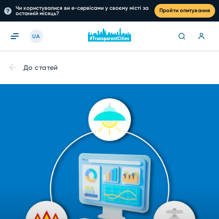
Чи користувалися ви е-сервісами у своєму місті за
Пройти опитування
останній місяць?
UA
До статей