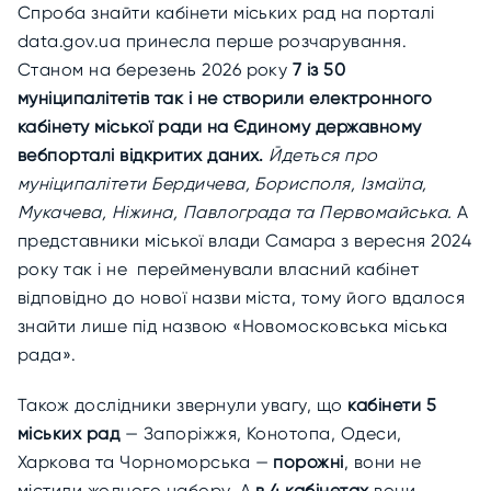
Спроба знайти кабінети міських рад на порталі
data.gov.ua принесла перше розчарування.
Станом на березень 2026 року
7 із 50
муніципалітетів так і не створили електронного
кабінету міської ради на Єдиному державному
вебпорталі відкритих даних.
Йдеться про
муніципалітети Бердичева, Борисполя, Ізмаїла,
Мукачева, Ніжина, Павлограда та Первомайська.
А
представники міської влади Самара з вересня 2024
року так і не перейменували власний кабінет
відповідно до нової назви міста, тому його вдалося
знайти лише під назвою «Новомосковська міська
рада».
Також дослідники звернули увагу, що
кабінети 5
міських рад
— Запоріжжя, Конотопа, Одеси,
Харкова та Чорноморська —
порожні
, вони не
містили жодного набору. А
в 4 кабінетах
вони