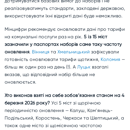
дотримуватися базових вимог до наборів і не
реалізовуватимуть стандарти, закладені державою,
використовувати їхні відкриті дані буде неможливо.
Мінцифри рекомендує оновлювати дані про тарифи
на комунальні послуги раз на рік.
5 із 15 міст
зазначили у паспортах наборів саме таку частоту
оновлення
.
Вінниця
та
Хмельницький
зафіксували
готовність оновлювати тарифи щотижня,
Коломия
—
більш як один раз на день (!). А
Луцьк
взагалі
вказав, що відповідний набір більше не
оновлюється.
Хто виконав взяті на себе зобов’язання станом на 4
березня 2026 року?
Усі 5 міст зі щорічною
періодичністю оновлення — Калуш, Кам’янець-
Подільський, Коростень, Черкаси та Шептицький, а
також одне місто зі щомісячною частотою