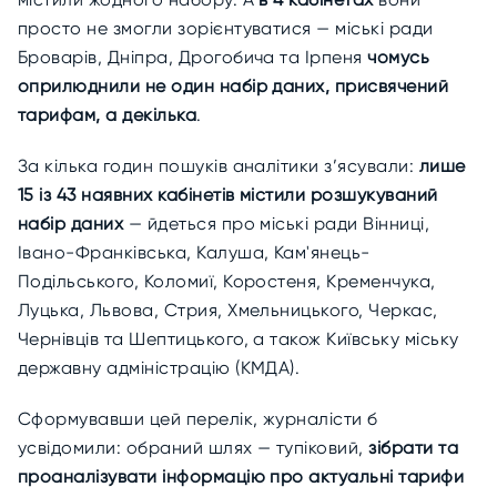
просто не змогли зорієнтуватися — міські ради
Броварів, Дніпра, Дрогобича та Ірпеня
чомусь
оприлюднили не один набір даних, присвячений
тарифам, а
декілька
.
За кілька годин пошуків аналітики з’ясували:
лише
15 із 43 наявних кабінетів містили розшукуваний
набір даних
— йдеться про міські ради Вінниці,
Івано-Франківська, Калуша, Кам'янець-
Подільського, Коломиї, Коростеня, Кременчука,
Луцька, Львова, Стрия, Хмельницького, Черкас,
Чернівців та Шептицького, а також Київську міську
державну адміністрацію (КМДА).
Сформувавши цей перелік, журналісти б
усвідомили: обраний шлях — тупіковий,
зібрати та
проаналізувати інформацію про актуальні тарифи