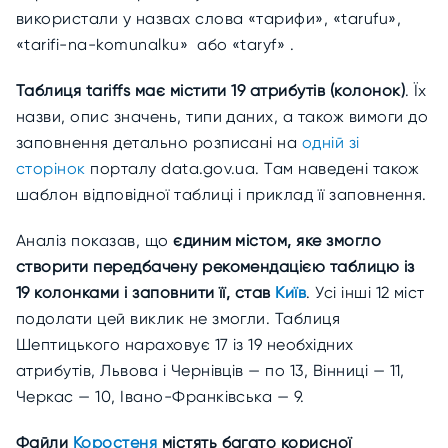
використали у назвах слова «тарифи», «tarufu»,
«tarifi-na-komunalku» або «taryf» .
Таблиця tariffs має містити 19 атрибутів (колонок)
. Їх
назви, опис значень, типи даних, а також вимоги до
заповнення детально розписані на
одній зі
сторінок
порталу data.gov.ua. Там наведені також
шаблон відповідної таблиці і приклад її заповнення.
Аналіз показав, що
єдиним містом, яке змогло
створити передбачену рекомендацією таблицю із
19 колонками і заповнити її, став
Київ
. Усі інші 12 міст
подолати цей виклик не змогли. Таблиця
Шептицького нараховує 17 із 19 необхідних
атрибутів, Львова і Чернівців — по 13, Вінниці — 11,
Черкас — 10, Івано-Франківська — 9.
Файли
Коростеня
містять багато корисної