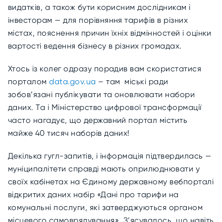
видатків, а також бути корисним дослідникам і
інвесторам — для порівняння тарифів в різних
містах, пояснення причин їхніх відмінностей і оцінки
вартості ведення бізнесу в різних громадах.
Хтось із колег одразу порадив вам скористатися
порталом
data.gov.ua
– там міські ради
зобов’язані публікувати та оновлювати набори
даних. Та і Міністерство цифрової трансформації
часто нагадує, що державний портал містить
майже 40 тисяч наборів даних!
Декілька гугл-запитів, і інформація підтвердилась —
муніципалітети справді мають оприлюднювати у
своїх кабінетах на Єдиному державному вебпорталі
відкритих даних набір «Дані про тарифи на
комунальні послуги, які затверджуються органом
місцевого самоврядування». З’ясувалось, що навіть