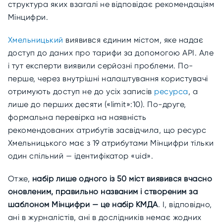
структура яких взагалі не відповідає рекомендаціям
Мінцифри.
Хмельницький
виявився єдиним містом, яке надає
доступ до даних про тарифи за допомогою АРІ. Але
і тут експерти виявили серйозні проблеми. По-
перше, через внутрішні налаштування користувачі
отримують доступ не до усіх записів
ресурса
, а
лише до перших десяти («limit»:10). По-друге,
формальна перевірка на наявність
рекомендованих атрибутів засвідчила, що ресурс
Хмельницького має з 19 атрибутами Мінцифри тільки
один спільний — ідентифікатор «uid».
Отже,
набір лише одного із 50 міст виявився вчасно
оновленим, правильно названим і створеним за
шаблоном Мінцифри — це набір КМДА
. І, відповідно,
ані в журналістів, ані в дослідників немає жодних