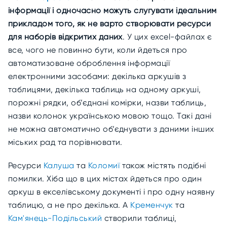
інформації і одночасно можуть слугувати ідеальним
прикладом того, як не варто створювати ресурси
для наборів відкритих даних
. У цих excel-файлах є
все, чого не повинно бути, коли йдеться про
автоматизоване оброблення інформації
електронними засобами: декілька аркушів з
таблицями, декілька таблиць на одному аркуші,
порожні рядки, об’єднані комірки, назви таблиць,
назви колонок українською мовою тощо. Такі дані
не можна автоматично об’єднувати з даними інших
міських рад та порівнювати.
Ресурси
Калуша
та
Коломиї
також містять подібні
помилки. Хіба що в цих містах йдеться про один
аркуш в екселівському документі і про одну наявну
таблицю, а не про декілька. А
Кременчук
та
Кам'янець-Подільський
створили таблиці,