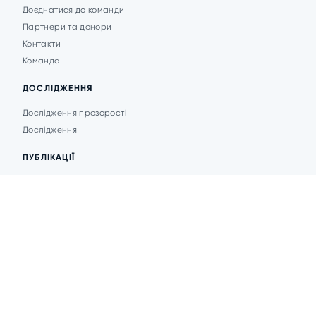
Доєднатися до команди
Партнери та донори
Контакти
Команда
ДОСЛІДЖЕННЯ
Дослідження прозорості
Дослідження
ПУБЛІКАЦІЇ
Аналітика
Анонси подій
Новини
© 2026 Transparent Cities