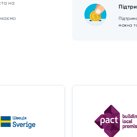
ста на
Підтр
чекаємо
Підтрим
можна т