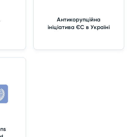
А
Антикорупційна
ініціатива ЄС в Україні
ons
d