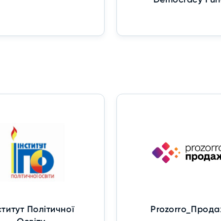
ститут Політичної
Prozorro_Прода