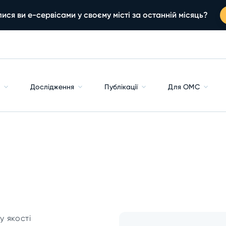
ися ви е-сервісами у своєму місті за останній місяць?
с
Дослідження
Публікації
Для ОМС
у якості