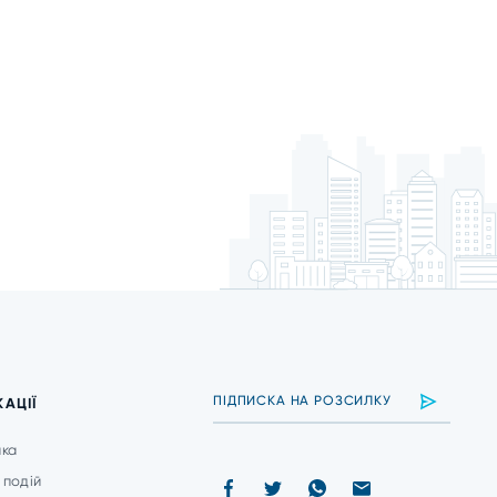
КАЦІЇ
ика
 подій