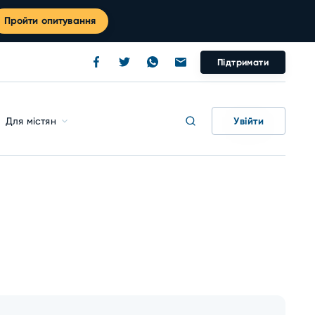
Пройти опитування
Підтримати
Увійти
Для містян